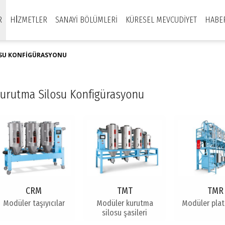
R
HİZMETLER
SANAYI BÖLÜMLERI
KÜRESEL MEVCUDIYET
HABE
OSU KONFIGÜRASYONU
urutma Silosu Konfigürasyonu
CRM
TMT
TMR
Modüler taşıyıcılar
Modüler kurutma
Modüler plat
silosu şasileri