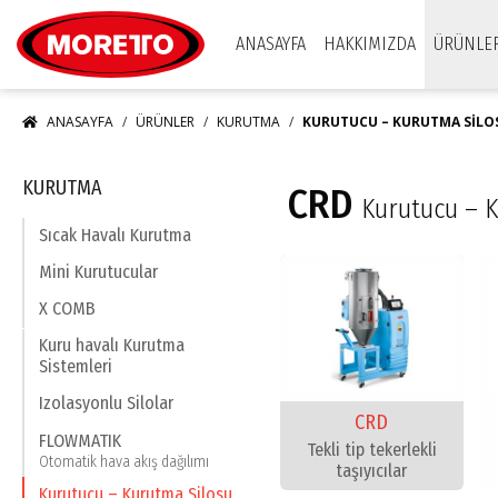
Moretto S.p.A.
ANASAYFA
HAKKIMIZDA
ÜRÜNLE
ANASAYFA
ÜRÜNLER
KURUTMA
KURUTUCU – KURUTMA SIL
KURUTMA
CRD
Kurutucu – K
Sıcak Havalı Kurutma
Mini Kurutucular
X COMB
Kuru havalı Kurutma
Sistemleri
Izolasyonlu Silolar
CRD
FLOWMATIK
Tekli tip tekerlekli
Otomatik hava akış dağılımı
taşıyıcılar
Kurutucu – Kurutma Silosu