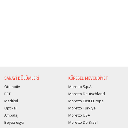
BILGI TALEBI
SANAYI BÖLÜMLERI
KÜRESEL MEVCUDIYET
Otomotiv
Moretto S.p.A.
PET
Moretto Deutschland
Medikal
Moretto East Europe
Optikal
Moretto Türkiye
Ambalaj
Moretto USA
Beyaz eşya
Moretto Do Brasil