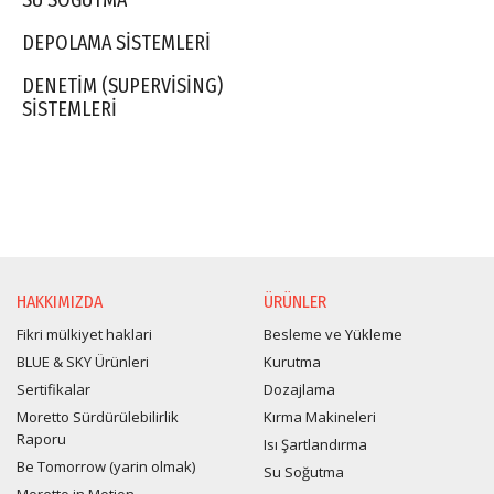
SU SOĞUTMA
DEPOLAMA SISTEMLERI
DENETIM (SUPERVISING)
SISTEMLERI
HAKKIMIZDA
ÜRÜNLER
Fikri mülkiyet haklari
Besleme ve Yükleme
BLUE & SKY Ürünleri
Kurutma
Sertifikalar
Dozajlama
Moretto Sürdürülebilirlik
Kırma Makineleri
Raporu
Isı Şartlandırma
Be Tomorrow (yarin olmak)
Su Soğutma