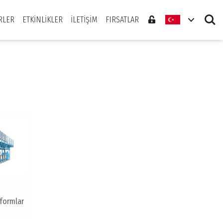
Search
RLER
ETKINLIKLER
İLETIŞIM
FIRSATLAR
formlar