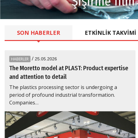
Şişirme film
SON
HABERLER
ETKINLIK
TAKVIMI
/
HABERLER
25.05.2026
The Moretto model at PLAST: Product expertise
and attention to detail
The plastics processing sector is undergoing a
period of profound industrial transformation.
Companies…