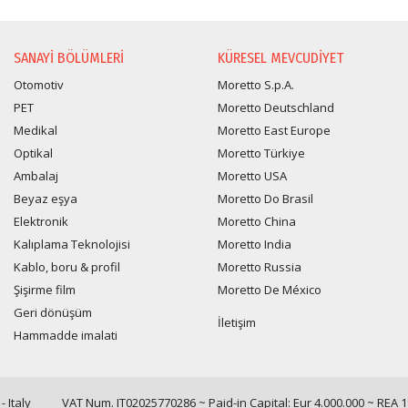
BILGI TALEBI
SANAYI BÖLÜMLERI
KÜRESEL MEVCUDIYET
Otomotiv
Moretto S.p.A.
PET
Moretto Deutschland
Medikal
Moretto East Europe
Optikal
Moretto Türkiye
Ambalaj
Moretto USA
Beyaz eşya
Moretto Do Brasil
Elektronik
Moretto China
Kalıplama Teknolojisi
Moretto India
Kablo, boru & profil
Moretto Russia
Şişirme film
Moretto De México
Geri dönüşüm
İletişim
Hammadde imalati
 Italy
VAT Num. IT02025770286 ~ Paid-in Capital: Eur 4.000.000 ~ REA 