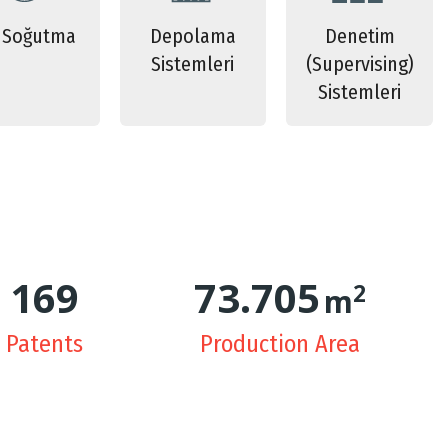
 Soğutma
Depolama
Denetim
Sistemleri
(Supervising)
Sistemleri
171
74.659
2
m
Patents
Production Area