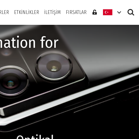
Search
RLER
ETKINLIKLER
İLETIŞIM
FIRSATLAR
ation for