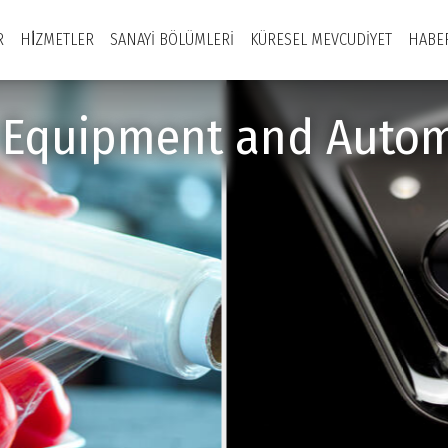
R
HİZMETLER
SANAYI BÖLÜMLERI
KÜRESEL MEVCUDIYET
HABE
y Equipment and Autom