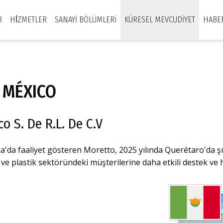
R
HİZMETLER
SANAYI BÖLÜMLERI
KÜRESEL MEVCUDIYET
HABE
 MÉXICO
o S. De R.L. De C.V
a'da faaliyet gösteren Moretto, 2025 yılında Querétaro'da şu
e plastik sektöründeki müşterilerine daha etkili destek ve h