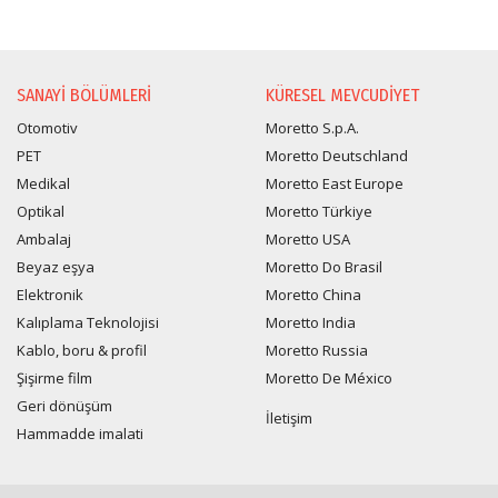
BILGI TALEBI
SANAYI BÖLÜMLERI
KÜRESEL MEVCUDIYET
Otomotiv
Moretto S.p.A.
PET
Moretto Deutschland
Medikal
Moretto East Europe
Optikal
Moretto Türkiye
Ambalaj
Moretto USA
Beyaz eşya
Moretto Do Brasil
Elektronik
Moretto China
Kalıplama Teknolojisi
Moretto India
Kablo, boru & profil
Moretto Russia
Şişirme film
Moretto De México
Geri dönüşüm
İletişim
Hammadde imalati