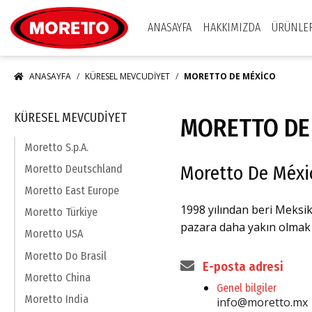
Moretto S.p.A.
ANASAYFA
HAKKIMIZDA
ÜRÜNLE
ANASAYFA
KÜRESEL MEVCUDIYET
MORETTO DE MÉXICO
KÜRESEL MEVCUDIYET
MORETTO DE
Moretto S.p.A.
Moretto De Méxic
Moretto Deutschland
Moretto East Europe
1998 yılından beri Meksik
Moretto Türkiye
pazara daha yakın olmak v
Moretto USA
Moretto Do Brasil
E-posta adresi
Moretto China
Genel bilgiler
Moretto India
info@moretto.mx