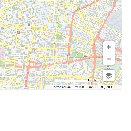
2 km
Terms of use
© 1987–2026 HERE, INEGI