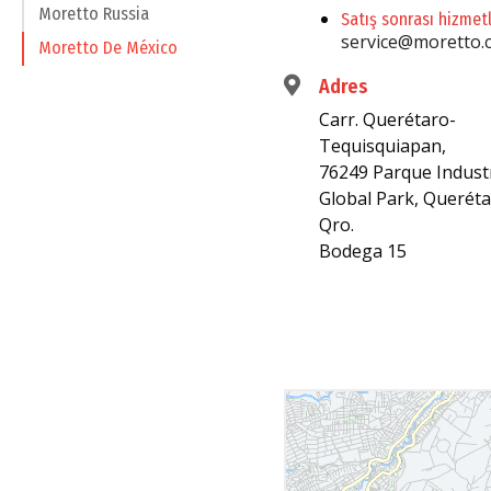
Moretto Russia
Satış sonrası hizmetl
service@moretto.
Moretto De México
Adres
Carr. Querétaro-
Tequisquiapan,
76249 Parque Industr
Global Park, Queréta
Qro.
Bodega 15