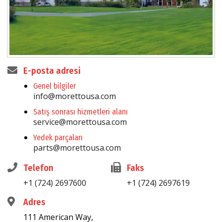
E-posta adresi
Genel bilgiler
info@morettousa.com
Satış sonrası hizmetleri alanı
service@morettousa.com
Yedek parçaları
parts@morettousa.com
Telefon
Faks
+1 (724) 2697600
+1 (724) 2697619
Adres
111 American Way,