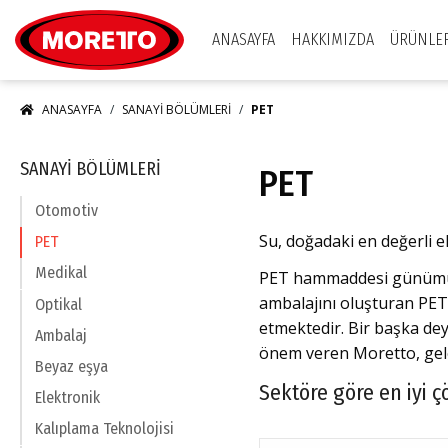
Moretto S.p.A.
ANASAYFA
HAKKIMIZDA
ÜRÜNLE
ANASAYFA
SANAYI BÖLÜMLERI
PET
SANAYI BÖLÜMLERI
PET
Otomotiv
Su, doğadaki en değerli e
PET
Medikal
PET hammaddesi günümüzde
ambalajını oluşturan PET’
Optikal
etmektedir. Bir başka dey
Ambalaj
önem veren Moretto, gelen
Beyaz eşya
Sektöre göre en iyi 
Elektronik
Kalıplama Teknolojisi