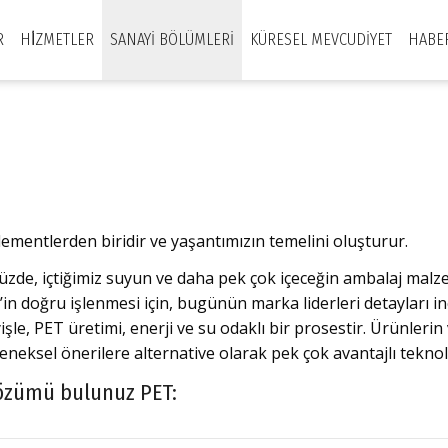
R
HİZMETLER
SANAYI BÖLÜMLERI
KÜRESEL MEVCUDIYET
HABE
lementlerden biridir ve yaşantımızın temelini oluşturur.
, içtiğimiz suyun ve daha pek çok içeceğin ambalaj malzemes
in doğru işlenmesi için, bugünün marka liderleri detayları i
işle, PET üretimi, enerji ve su odaklı bir prosestir. Ürünleri
eksel önerilere alternative olarak pek çok avantajlı teknolo
çözümü bulunuz PET: