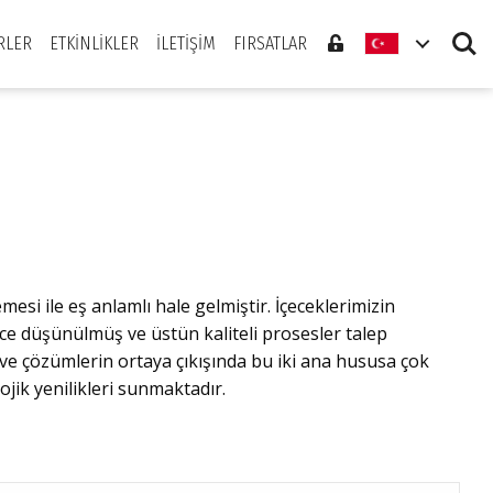
Search
RLER
ETKINLIKLER
İLETIŞIM
FIRSATLAR
i ile eş anlamlı hale gelmiştir. İçeceklerimizin
nce düşünülmüş ve üstün kaliteli prosesler talep
n ve çözümlerin ortaya çıkışında bu iki ana hususa çok
jik yenilikleri sunmaktadır.