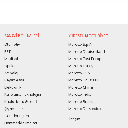
SANAYI BÖLÜMLERI
KÜRESEL MEVCUDIYET
Otomotiv
Moretto S.p.A.
PET
Moretto Deutschland
Medikal
Moretto East Europe
Optikal
Moretto Türkiye
Ambalaj
Moretto USA
Beyaz eşya
Moretto Do Brasil
Elektronik
Moretto China
Kalıplama Teknolojisi
Moretto India
Kablo, boru & profil
Moretto Russia
Şişirme film
Moretto De México
Geri dönüşüm
İletişim
Hammadde imalati