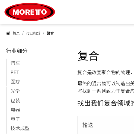
Moretto S.p.A.
首页
行业细分
复合
行业细分
复合
汽车
复合是改变聚合物的物理
PET
医疗
最终的混合物可以制造出美
将找到一系列致力于复合
光学
包装
找出我们复合领域的
电器
电子
输送
技术成型