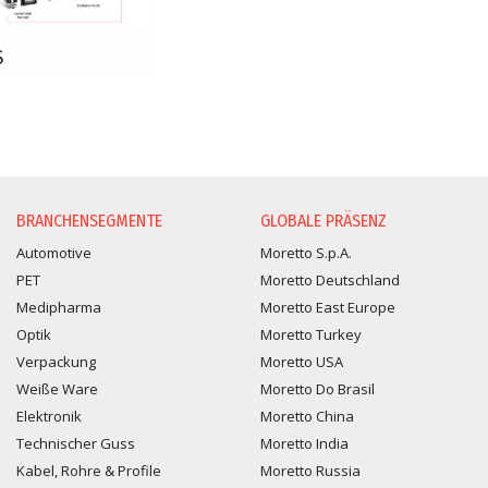
S
BRANCHENSEGMENTE
GLOBALE PRÄSENZ
Automotive
Moretto S.p.A.
PET
Moretto Deutschland
Medipharma
Moretto East Europe
Optik
Moretto Turkey
Verpackung
Moretto USA
Weiße Ware
Moretto Do Brasil
Elektronik
Moretto China
Technischer Guss
Moretto India
Kabel, Rohre & Profile
Moretto Russia