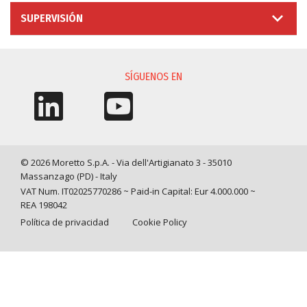
SUPERVISIÓN
SÍGUENOS EN
© 2026 Moretto S.p.A. - Via dell'Artigianato 3 - 35010
Massanzago (PD) - Italy
VAT Num. IT02025770286 ~ Paid-in Capital: Eur 4.000.000 ~
REA 198042
Política de privacidad
Cookie Policy
Query time: 0,0008 s Parsing time: 0,0271 s