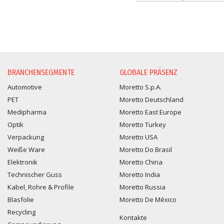
INFORMATIONSANFORDER
BRANCHENSEGMENTE
GLOBALE PRÄSENZ
Automotive
Moretto S.p.A.
PET
Moretto Deutschland
Medipharma
Moretto East Europe
Optik
Moretto Turkey
Verpackung
Moretto USA
Weiße Ware
Moretto Do Brasil
Elektronik
Moretto China
Technischer Guss
Moretto India
Kabel, Rohre & Profile
Moretto Russia
Blasfolie
Moretto De México
Recycling
Kontakte