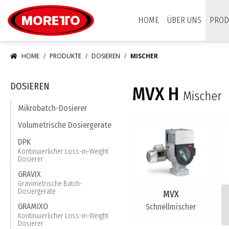
Moretto S.p.A.
HOME
ÜBER UNS
PROD
HOME
PRODUKTE
DOSIEREN
MISCHER
DOSIEREN
MVX H
Mischer
Mikrobatch-Dosierer
Volumetrische Dosiergeräte
DPK
Kontinuierlicher Loss-in-Weight
Dosierer
GRAVIX
Gravimetrische Batch-
Dosiergeräte
MVX
GRAMIXO
Schnellmischer
Kontinuierlicher Loss-in-Weight
Dosierer