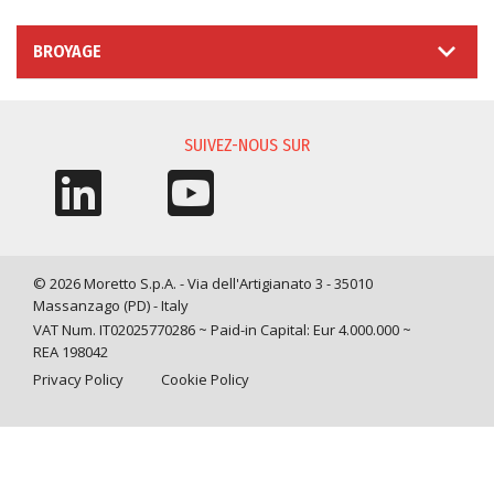
BROYAGE
SUIVEZ-NOUS SUR
© 2026 Moretto S.p.A. - Via dell'Artigianato 3 - 35010
Massanzago (PD) - Italy
VAT Num. IT02025770286 ~ Paid-in Capital: Eur 4.000.000 ~
REA 198042
Privacy Policy
Cookie Policy
Query time: 0,0009 s Parsing time: 0,0291 s