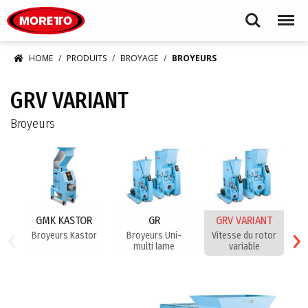
Moretto S.p.A.
Search
Menu
HOME
PRODUITS
BROYAGE
BROYEURS
GRV VARIANT
Broyeurs
GMK KASTOR
GR
GRV VARIANT
‹
›
Broyeurs Kastor
Broyeurs Uni-
Vitesse du rotor
A
multi lame
variable