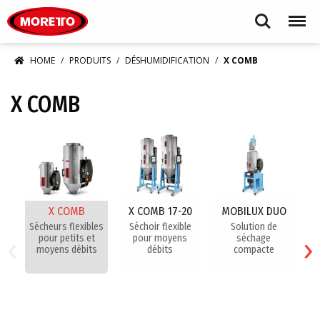
Moretto S.p.A.
Search
Menu
HOME
PRODUITS
DÉSHUMIDIFICATION
X COMB
X COMB
X COMB
X COMB 17-20
MOBILUX DUO
Sécheurs flexibles
Séchoir flexible
Solution de
‹
›
pour petits et
pour moyens
séchage
D
moyens débits
débits
compacte