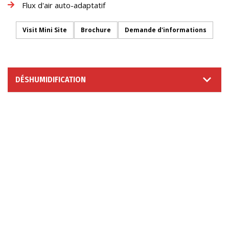
Flux d'air auto-adaptatif
Visit Mini Site
Brochure
Demande d'informations
DÉSHUMIDIFICATION
DEMANDE D'INFORMATIONS
SUIVEZ-NOUS SUR
© 2026 Moretto S.p.A. - Via dell'Artigianato 3 - 35010
Massanzago (PD) - Italy