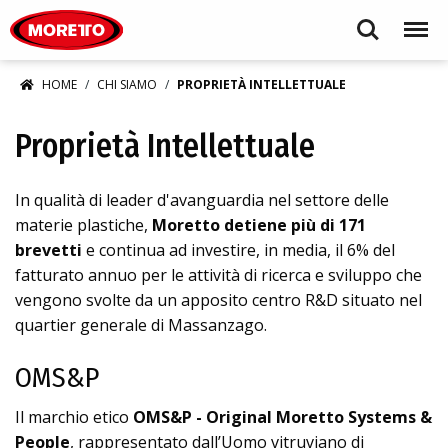
Moretto S.p.A.
Search
Menu
HOME
CHI SIAMO
PROPRIETÀ INTELLETTUALE
Proprietà Intellettuale
In qualità di leader d'avanguardia nel settore delle
materie plastiche,
Moretto detiene più di 171
brevetti
e continua ad investire, in media, il 6% del
fatturato annuo per le attività di ricerca e sviluppo che
vengono svolte da un apposito centro R&D situato nel
quartier generale di Massanzago.
OMS&P
Il marchio etico
OMS&P - Original Moretto Systems &
People
, rappresentato dall’Uomo vitruviano di