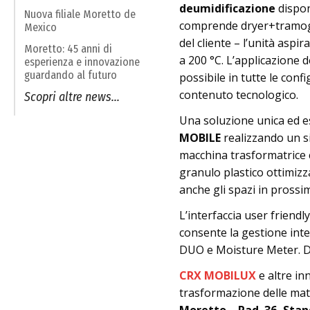
deumidificazione
dispon
Nuova filiale Moretto de
comprende dryer+tramoggi
Mexico
del cliente – l’unità aspi
Moretto: 45 anni di
a 200 °C. L’applicazione 
esperienza e innovazione
guardando al futuro
possibile in tutte le conf
contenuto tecnologico.
Scopri altre news...
Una soluzione unica ed esc
MOBILE
realizzando un s
macchina trasformatrice c
granulo plastico ottimiz
anche gli spazi in prossim
L’interfaccia user friendly
consente la gestione inte
DUO e Moisture Meter. D
CRX MOBILUX
e altre inn
trasformazione delle mat