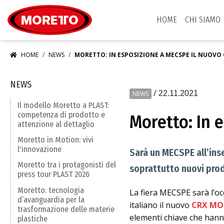
Moretto S.p.A.
HOME
CHI SIAMO
HOME
NEWS
MORETTO: IN ESPOSIZIONE A MECSPE IL NUOVO
NEWS
/
22.11.2021
NEWS
Il modello Moretto a PLAST:
competenza di prodotto e
Moretto: In 
attenzione al dettaglio
Moretto in Motion: vivi
l'innovazione
Sarà un MECSPE all’inse
Moretto tra i protagonisti del
soprattutto nuovi prod
press tour PLAST 2026
Moretto: tecnologia
La fiera MECSPE sarà l’o
d’avanguardia per la
italiano il nuovo
CRX MO
trasformazione delle materie
elementi chiave che hanno
plastiche