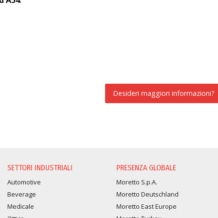
d A54
.
Desideri maggiori informazioni?
RICHIESTA INFORMAZION
SETTORI INDUSTRIALI
PRESENZA GLOBALE
Automotive
Moretto S.p.A.
Beverage
Moretto Deutschland
Medicale
Moretto East Europe