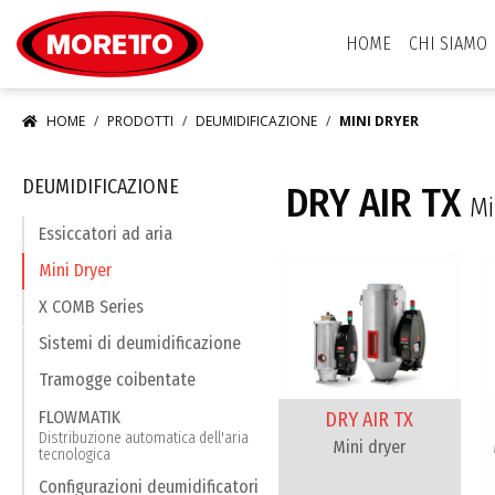
Moretto S.p.A.
HOME
CHI SIAMO
HOME
PRODOTTI
DEUMIDIFICAZIONE
MINI DRYER
DEUMIDIFICAZIONE
DRY AIR TX
Mi
Essiccatori ad aria
Mini Dryer
X COMB Series
Sistemi di deumidificazione
Tramogge coibentate
FLOWMATIK
DRY AIR TX
Distribuzione automatica dell'aria
Mini dryer
tecnologica
Configurazioni deumidificatori