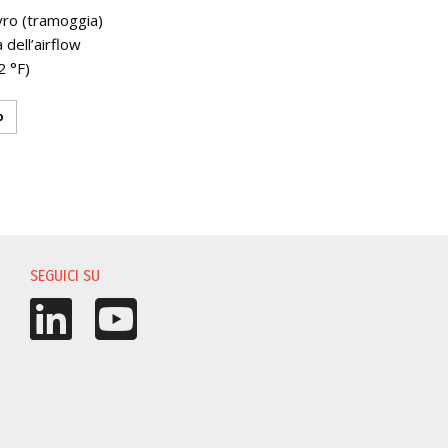
ro (tramoggia)
dell’airflow
2 °F)
o
I
SEGUICI SU