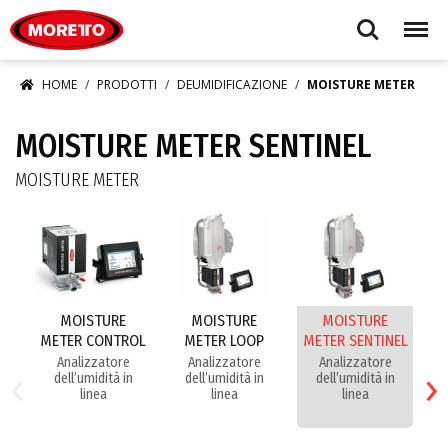
Moretto S.p.A.
Search
Menu
HOME
PRODOTTI
DEUMIDIFICAZIONE
MOISTURE METER
MOISTURE METER SENTINEL
MOISTURE METER
MOISTURE
MOISTURE
MOISTURE
METER CONTROL
METER LOOP
METER SENTINEL
‹
›
Analizzatore
Analizzatore
Analizzatore
dell’umidità in
dell’umidità in
dell’umidità in
Pe
linea
linea
linea
d