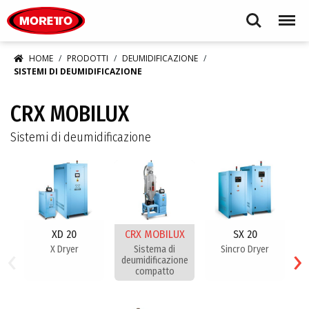
Moretto S.p.A.
Search
Menu
HOME
PRODOTTI
DEUMIDIFICAZIONE
SISTEMI DI DEUMIDIFICAZIONE
CRX MOBILUX
Sistemi di deumidificazione
XD 20
CRX MOBILUX
SX 20
‹
›
X Dryer
​Sistema di
Sincro Dryer
deumidificazione
compatto