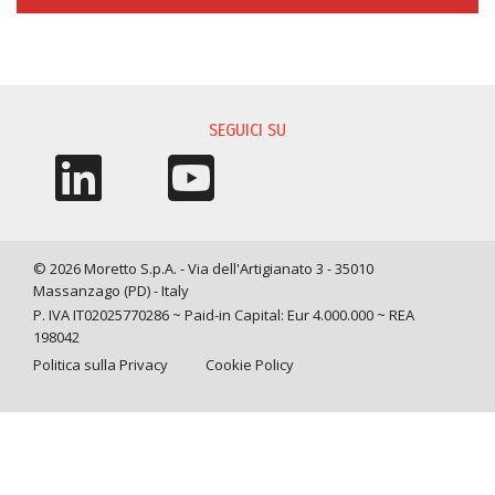
RICHIESTA INFORMAZIONI
SEGUICI SU
© 2026 Moretto S.p.A. - Via dell'Artigianato 3 - 35010
Massanzago (PD) - Italy
P. IVA IT02025770286 ~ Paid-in Capital: Eur 4.000.000 ~ REA
198042
Politica sulla Privacy
Cookie Policy
Query time: 0,0081 s Parsing time: 0,0766 s