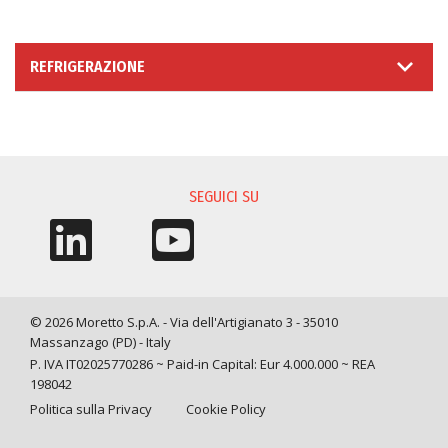
REFRIGERAZIONE
RICHIESTA INFORMAZIONI
SEGUICI SU
© 2026 Moretto S.p.A. - Via dell'Artigianato 3 - 35010
Massanzago (PD) - Italy
P. IVA IT02025770286 ~ Paid-in Capital: Eur 4.000.000 ~ REA
198042
Politica sulla Privacy
Cookie Policy
Query time: 0,0015 s Parsing time: 0,0484 s