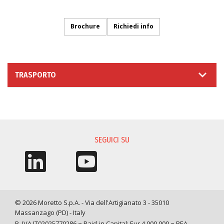
Brochure
Richiedi info
TRASPORTO
RICHIESTA INFORMAZIONI
SEGUICI SU
© 2026 Moretto S.p.A. - Via dell'Artigianato 3 - 35010
Massanzago (PD) - Italy
P. IVA IT02025770286 ~ Paid-in Capital: Eur 4.000.000 ~ REA