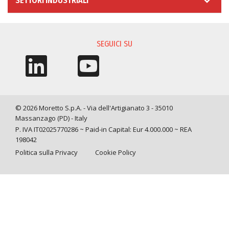
SETTORI INDUSTRIALI
SEGUICI SU
© 2026 Moretto S.p.A. - Via dell'Artigianato 3 - 35010
Massanzago (PD) - Italy
P. IVA IT02025770286 ~ Paid-in Capital: Eur 4.000.000 ~ REA
198042
Politica sulla Privacy
Cookie Policy
Query time: 0,0063 s Parsing time: 0,0460 s