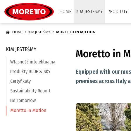
Moretto S.p.A.
HOME
KIM JESTEŚMY
PRODUKTY
HOME
KIM JESTEŚMY
MORETTO IN MOTION
KIM JESTEŚMY
Moretto in 
Własność intelektualna
Equipped with our most
Produkty BLUE & SKY
premises across Italy 
Certyfikaty
Sustainability Report
Be Tomorrow
Moretto in Motion