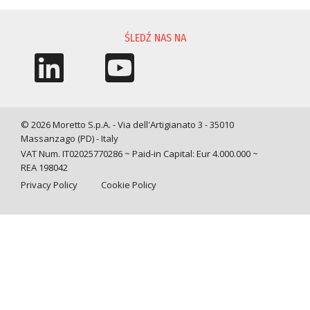
PROŚBA O INFORMACJĘ
ŚLEDŹ NAS NA
© 2026 Moretto S.p.A. - Via dell'Artigianato 3 - 35010
Massanzago (PD) - Italy
VAT Num. IT02025770286 ~ Paid-in Capital: Eur 4.000.000 ~
REA 198042
Privacy Policy
Cookie Policy
Query time: 0,0068 s Parsing time: 0,0844 s
Your Privacy Choices