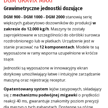
DGM GRAVIX MAXI
Grawimetryczne jednostki dozujące
DGM 900 - DGM 1000 - DGM 2000
stanowią serię
większych gabarytowo dozowników do produkcji
w
zakresie do 12.000 kg/h
. Maszyny te zostały
zaprojektowane w szczególności do obróbki surowca
rozdrobnionego lub w płatkach. Urządzenie jest w
stanie pracować na
12 komponentach
. Modele te są
wyposażone w ramy wsporna uzupełnione w króćce
ssące.
Jednostki są wyposażone w innowacyjny ekran
dotykowy umożliwiający łatwe i intuicyjne zarządzanie
maszyną oraz rejestrację receptur.
Opatentowany system
lejów zasypowych, składający
się z
mechanizmu podwójnej migawki
o prędkości
reakcji 40 ms, gwarantuje znakomity poziom precyzji
dla maszyn o tych gabarytach. Dostępne są różne