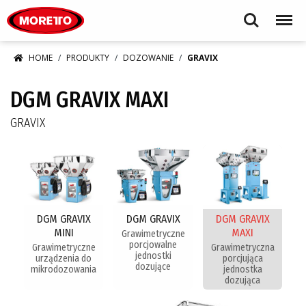
Moretto S.p.A.
Search
Menu
HOME
PRODUKTY
DOZOWANIE
GRAVIX
DGM GRAVIX MAXI
GRAVIX
DGM GRAVIX
DGM GRAVIX
DGM GRAVIX
MINI
MAXI
Grawimetryczne
porcjowalne
Grawimetryczne
Grawimetryczna
jednostki
urządzenia do
porcjująca
dozujące
mikrodozowania
jednostka
dozująca