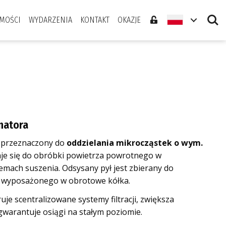
Search
MOŚCI
WYDARZENIA
KONTAKT
OKAZJE
onatora
st przeznaczony do
oddzielania mikrocząstek o wym.
aje się do obróbki powietrza powrotnego w
emach suszenia. Odsysany pył jest zbierany do
 wyposażonego w obrotowe kółka.
uje scentralizowane systemy filtracji, zwiększa
 gwarantuje osiągi na stałym poziomie.