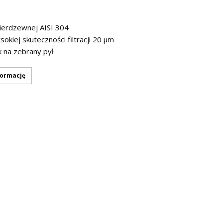
nierdzewnej AISI 304
okiej skuteczności filtracji 20 μm
na zebrany pył
formację