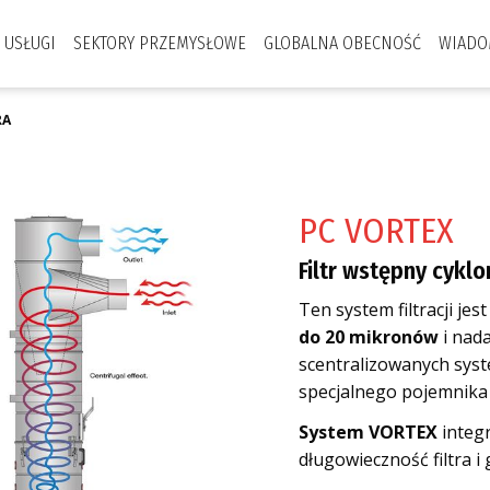
USŁUGI
SEKTORY PRZEMYSŁOWE
GLOBALNA OBECNOŚĆ
WIADO
RA
PC VORTEX
Filtr wstępny cykl
Ten system filtracji je
do 20 mikronów
i nad
scentralizowanych syst
specjalnego pojemnika
System VORTEX
integr
długowieczność filtra i