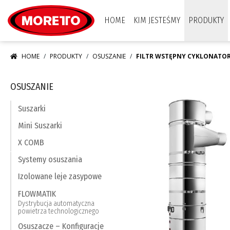
Moretto S.p.A.
HOME
KIM JESTEŚMY
PRODUKTY
HOME
PRODUKTY
OSUSZANIE
FILTR WSTĘPNY CYKLONATO
OSUSZANIE
Suszarki
Mini Suszarki
X COMB
Systemy osuszania
Izolowane leje zasypowe
FLOWMATIK
Dystrybucja automatyczna
powietrza technologicznego
Osuszacze – Konfiguracje