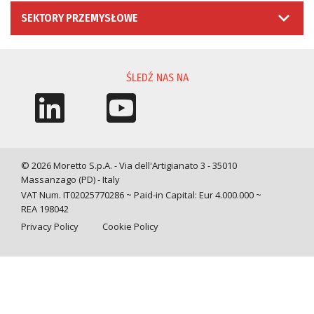
SEKTORY PRZEMYSŁOWE
ŚLEDŹ NAS NA
© 2026 Moretto S.p.A. - Via dell'Artigianato 3 - 35010
Massanzago (PD) - Italy
VAT Num. IT02025770286 ~ Paid-in Capital: Eur 4.000.000 ~
REA 198042
Privacy Policy
Cookie Policy
Query time: 0,0058 s Parsing time: 0,0541 s