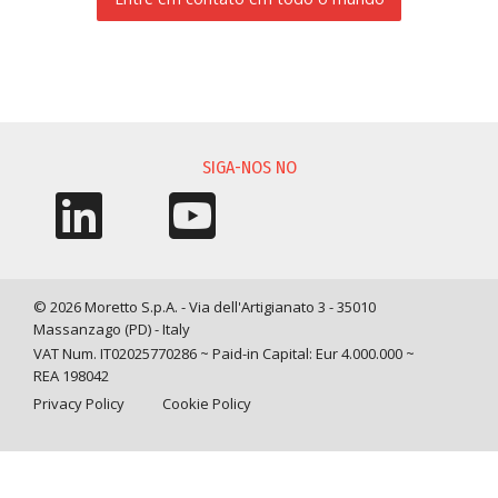
SOLICITAÇÃO DE INFORMAÇÃO
SIGA-NOS NO
© 2026 Moretto S.p.A. - Via dell'Artigianato 3 - 35010
Massanzago (PD) - Italy
VAT Num. IT02025770286 ~ Paid-in Capital: Eur 4.000.000 ~
REA 198042
Privacy Policy
Cookie Policy
Query time: 0,0054 s Parsing time: 0,0852 s