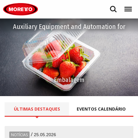
Moretto S.p.A.
Search
Menu
Auxiliary Equipment and Automation for
Embalagem
ÚLTIMAS
DESTAQUES
EVENTOS
CALENDÁRIO
/
NOTÍCIAS
25.05.2026