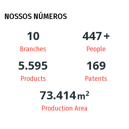
NOSSOS
NÚMEROS
10
448
+
Branches
People
5.619
170
Products
Patents
74.068
2
m
Production Area