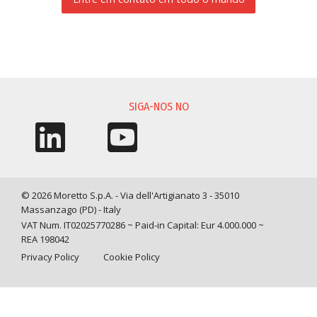
SOLICITAÇÃO DE INFORMAÇÃO
SIGA-NOS NO
© 2026 Moretto S.p.A. - Via dell'Artigianato 3 - 35010
Massanzago (PD) - Italy
VAT Num. IT02025770286 ~ Paid-in Capital: Eur 4.000.000 ~
REA 198042
Privacy Policy
Cookie Policy
Query time: 0,0069 s Parsing time: 0,0870 s