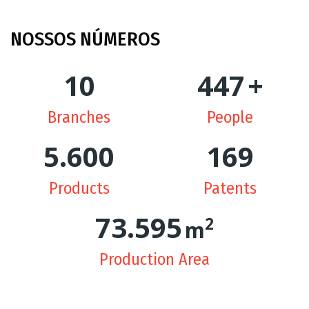
NOSSOS
NÚMEROS
10
449
+
Branches
People
5.627
170
Products
Patents
74.305
2
m
Production Area