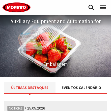
Moretto S.p.A.
Search
Menu
Auxiliary Equipment and Automation for
Embalagem
ÚLTIMAS
DESTAQUES
EVENTOS
CALENDÁRIO
/
NOTÍCIAS
25.05.2026