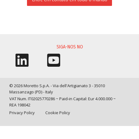
SOLICITAÇÃO DE INFORMAÇÃO
SIGA-NOS NO
© 2026 Moretto S.p.A. - Via dell'Artigianato 3 - 35010
Massanzago (PD) - Italy
VAT Num. IT02025770286 ~ Paid-in Capital: Eur 4.000.000 ~
REA 198042
Privacy Policy
Cookie Policy
Query time: 0,0048 s Parsing time: 0,0989 s