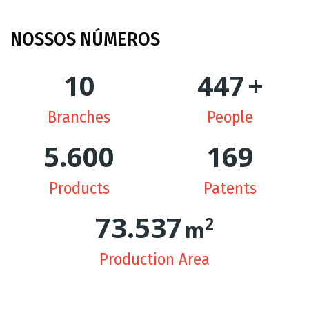
NOSSOS
NÚMEROS
10
449
+
Branches
People
5.628
170
Products
Patents
74.305
2
m
Production Area