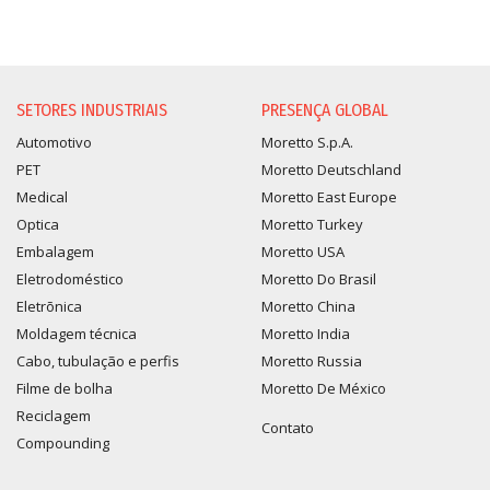
SETORES INDUSTRIAIS
PRESENÇA GLOBAL
Automotivo
Moretto S.p.A.
PET
Moretto Deutschland
Medical
Moretto East Europe
Optica
Moretto Turkey
Embalagem
Moretto USA
Eletrodoméstico
Moretto Do Brasil
Eletrõnica
Moretto China
Moldagem técnica
Moretto India
Cabo, tubulação e perfis
Moretto Russia
Filme de bolha
Moretto De México
Reciclagem
Contato
Compounding