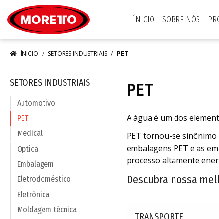
Moretto S.p.A.
ÍNICIO
SOBRE NÓS
PR
ÍNICIO
SETORES INDUSTRIAIS
PET
SETORES INDUSTRIAIS
PET
Automotivo
A água é um dos elemento
PET
Medical
PET tornou-se sinônimo 
embalagens PET e as empr
Optica
processo altamente energ
Embalagem
Descubra nossa melh
Eletrodoméstico
Eletrõnica
Moldagem técnica
TRANSPORTE