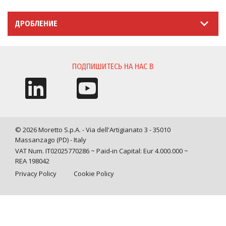
ДРОБЛЕНИЕ
ПОДПИШИТЕСЬ НА НАС В
© 2026 Moretto S.p.A. - Via dell'Artigianato 3 - 35010
Massanzago (PD) - Italy
VAT Num. IT02025770286 ~ Paid-in Capital: Eur 4.000.000 ~
REA 198042
Privacy Policy
Cookie Policy
Query time: 0,0015 s Parsing time: 0,0331 s