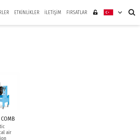
Search
RLER
ETKINLIKLER
İLETIŞIM
FIRSATLAR
 COMB
ic
al air
tion