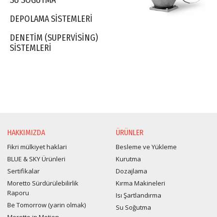
SU SOĞUTMA
DEPOLAMA SISTEMLERI
DENETIM (SUPERVISING)
SISTEMLERI
HAKKIMIZDA
ÜRÜNLER
Fikri mülkiyet haklari
Besleme ve Yükleme
BLUE & SKY Ürünleri
Kurutma
Sertifikalar
Dozajlama
Moretto Sürdürülebilirlik
Kırma Makineleri
Raporu
Isı Şartlandırma
Be Tomorrow (yarin olmak)
Su Soğutma