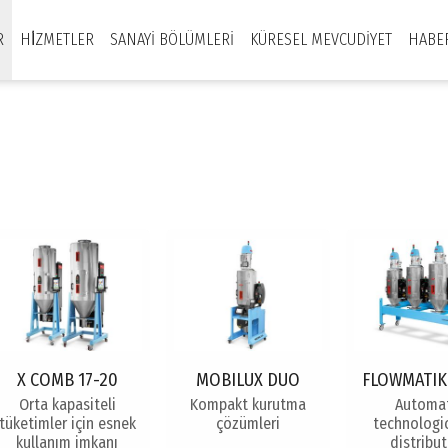
R
HİZMETLER
SANAYI BÖLÜMLERI
KÜRESEL MEVCUDIYET
HABE
X COMB 17-20
MOBILUX DUO
FLOWMATIK
Orta kapasiteli
Kompakt kurutma
Automat
tüketimler için esnek
çözümleri
technologic
kullanım imkanı
distribu