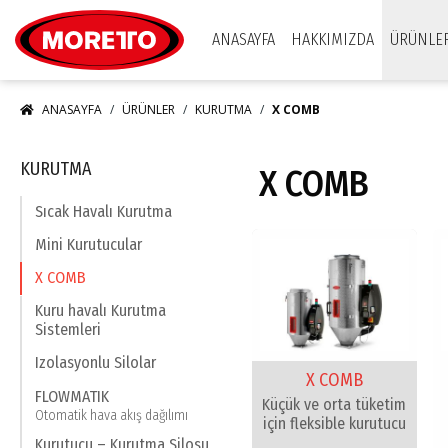
Moretto S.p.A.
ANASAYFA
HAKKIMIZDA
ÜRÜNLE
ANASAYFA
ÜRÜNLER
KURUTMA
X COMB
KURUTMA
X COMB
Sıcak Havalı Kurutma
Mini Kurutucular
X COMB
Kuru havalı Kurutma
Sistemleri
Izolasyonlu Silolar
X COMB
FLOWMATIK
Küçük ve orta tüketim
Otomatik hava akış dağılımı
için fleksible kurutucu
Kurutucu – Kurutma Silosu