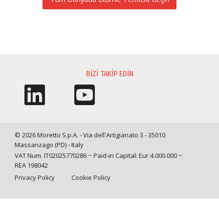
BILGI TALEBI
BIZI TAKIP EDIN
© 2026 Moretto S.p.A. - Via dell'Artigianato 3 - 35010
Massanzago (PD) - Italy
VAT Num. IT02025770286 ~ Paid-in Capital: Eur 4.000.000 ~
REA 198042
Privacy Policy
Cookie Policy
Query time: 0,0066 s Parsing time: 0,0953 s