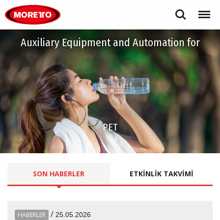
Moretto S.p.A.
Search
Menu
Auxiliary Equipment and Automation for
PET
SON
HABERLER
ETKINLIK
TAKVIMI
/
HABERLER
25.05.2026