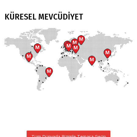
KÜRESEL
MEVCÜDIYET
Tüm Dünyada Bizimle Temasa Geçin