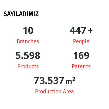
SAYILARIMIZ
10
449
+
Branches
People
5.629
170
Products
Patents
74.362
2
m
Production Area