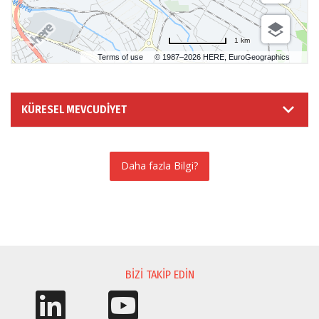
1 km
Terms of use
© 1987–2026 HERE, EuroGeographics
KÜRESEL MEVCUDIYET
Daha fazla Bilgi?
BILGI TALEBI
BIZI TAKIP EDIN