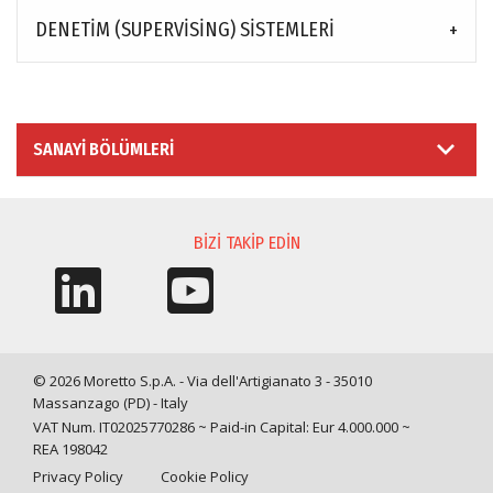
DENETIM (SUPERVISING) SISTEMLERI
SANAYI BÖLÜMLERI
BIZI TAKIP EDIN
© 2026 Moretto S.p.A. - Via dell'Artigianato 3 - 35010
Massanzago (PD) - Italy
VAT Num. IT02025770286 ~ Paid-in Capital: Eur 4.000.000 ~
REA 198042
Privacy Policy
Cookie Policy