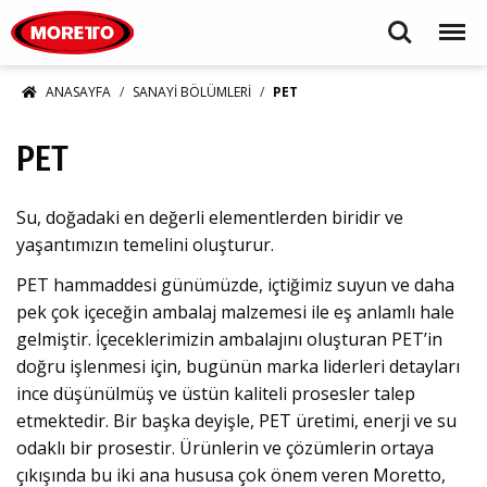
Moretto S.p.A.
Search
Menu
ANASAYFA
SANAYI BÖLÜMLERI
PET
PET
Su, doğadaki en değerli elementlerden biridir ve
yaşantımızın temelini oluşturur.
PET hammaddesi günümüzde, içtiğimiz suyun ve daha
pek çok içeceğin ambalaj malzemesi ile eş anlamlı hale
gelmiştir. İçeceklerimizin ambalajını oluşturan PET’in
doğru işlenmesi için, bugünün marka liderleri detayları
ince düşünülmüş ve üstün kaliteli prosesler talep
etmektedir. Bir başka deyişle, PET üretimi, enerji ve su
odaklı bir prosestir. Ürünlerin ve çözümlerin ortaya
çıkışında bu iki ana hususa çok önem veren Moretto,