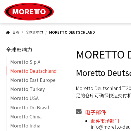
Moretto S.p.A.
首页
全球影响力
MORETTO DEUTSCHLAND
全球影响力
MORETTO 
Moretto S.p.A.
Moretto Deut
Moretto Deutschland
Moretto East Europe
Moretto Deutsch
Moretto Turkey
足的仓库可确保快速交付
Moretto USA
Moretto Do Brasil
电子邮件
Moretto China
邮件市场部门
Moretto India
info@moretto-deu