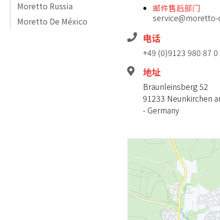
Moretto Russia
邮件售后部门
service@moretto-
Moretto De México
电话
+49 (0)9123 980 87 0
地址
Bräunleinsberg 52
91233 Neunkirchen 
- Germany