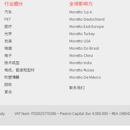
行业细分
全球影响力
汽车
Moretto S.p.A.
PET
Moretto Deutschland
医疗
Moretto East Europe
光学
Moretto Turkey
包装
Moretto USA
电器
Moretto Do Brasil
电子
Moretto China
技术成型
Moretto India
电缆，管道和型材
Moretto Russia
吹塑薄膜
Moretto De México
回收
联系我们
复合
aly
VAT Num. IT02025770286 ~ Paid-in Capital: Eur 4.000.000 ~ REA 19804
Query time: 0,0015 s Parsing time: 0,0329 s