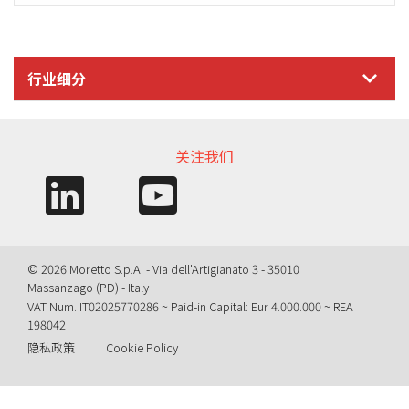
行业细分
关注我们
© 2026 Moretto S.p.A. - Via dell'Artigianato 3 - 35010
Massanzago (PD) - Italy
VAT Num. IT02025770286 ~ Paid-in Capital: Eur 4.000.000 ~ REA
198042
隐私政策
Cookie Policy
Query time: 0,0010 s Parsing time: 0,0675 s