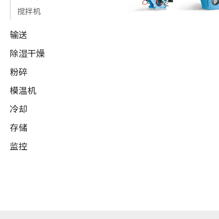
搅拌机
输送
除湿干燥
粉碎
模温机
冷却
存储
监控