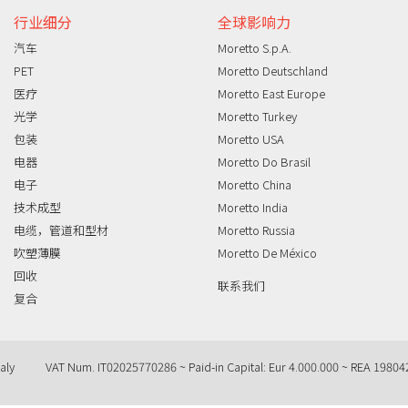
行业细分
全球影响力
汽车
Moretto S.p.A.
PET
Moretto Deutschland
医疗
Moretto East Europe
光学
Moretto Turkey
包装
Moretto USA
电器
Moretto Do Brasil
电子
Moretto China
技术成型
Moretto India
电缆，管道和型材
Moretto Russia
吹塑薄膜
Moretto De México
回收
联系我们
复合
aly
VAT Num. IT02025770286 ~ Paid-in Capital: Eur 4.000.000 ~ REA 19804
Query time: 0,0019 s Parsing time: 0,0591 s