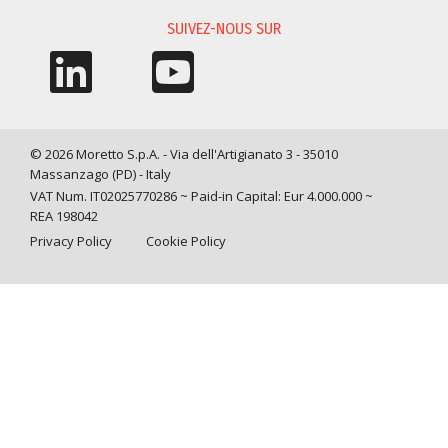
SUIVEZ-NOUS SUR
© 2026 Moretto S.p.A. - Via dell'Artigianato 3 - 35010
Massanzago (PD) - Italy
VAT Num. IT02025770286 ~ Paid-in Capital: Eur 4.000.000 ~
REA 198042
Privacy Policy
Cookie Policy
Query time: 0,0052 s Parsing time: 0,0648 s
Vos choix en matière de confidentialité
Notification lors de la collecte