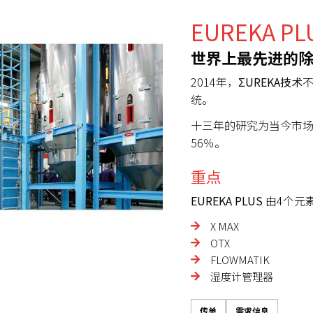
EUREKA PL
世界上最先进的
2014年，
ΣUREKA
技术
统。
十三年的研究为当今市
56％。
重点
EUREKA PLUS
由4个元
X MAX
OTX
FLOWMATIK
湿度计管理器
传单
需求信息