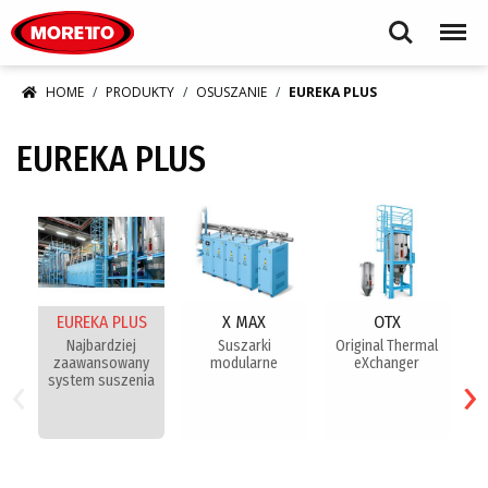
Moretto S.p.A.
Search
Menu
HOME
PRODUKTY
OSUSZANIE
EUREKA PLUS
EUREKA PLUS
EUREKA PLUS
X MAX
OTX
Najbardziej
Suszarki
Original Thermal
zaawansowany
modularne
eXchanger
‹
›
system suszenia
te