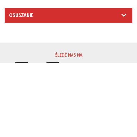
OSUSZANIE
PROŚBA O INFORMACJĘ
ŚLEDŹ NAS NA
© 2026 Moretto S.p.A. - Via dell'Artigianato 3 - 35010
Massanzago (PD) - Italy
VAT Num. IT02025770286 ~ Paid-in Capital: Eur 4.000.000 ~
REA 198042
Privacy Policy
Cookie Policy
Query time: 0,0053 s Parsing time: 0,0811 s