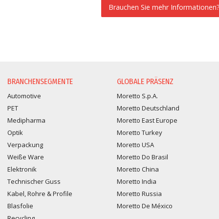
Brauchen Sie mehr Informationen
INFORMATIONSANFORDER
BRANCHENSEGMENTE
GLOBALE PRÄSENZ
Automotive
Moretto S.p.A.
PET
Moretto Deutschland
Medipharma
Moretto East Europe
Optik
Moretto Turkey
Verpackung
Moretto USA
Weiße Ware
Moretto Do Brasil
Elektronik
Moretto China
Technischer Guss
Moretto India
Kabel, Rohre & Profile
Moretto Russia
Blasfolie
Moretto De México
Recycling