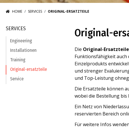
HOME
SERVICES
ORIGINAL-ERSATZTEILE
SERVICES
Original-ers
Engineering
Die
Original-Ersatzteil
Installationen
Funktionsfähigkeit auch 
Training
Einzelprodukts entwickel
Original-ersatzteile
und strenger Evaluierung
und Top-Leistung ohnegl
Service
Die Ersatzteile können a
wobei die Bestellung bis h
Ein Netz von Niederlassu
reservierten Bereich onli
Für weitere Infos wenden 