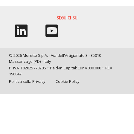
RICHIESTA INFORMAZIONI
SEGUICI SU
© 2026 Moretto S.p.A. - Via dell'Artigianato 3 - 35010
Massanzago (PD) - Italy
P. IVA IT02025770286 ~ Paid-in Capital: Eur 4.000.000 ~ REA
198042
Politica sulla Privacy
Cookie Policy
Query time: 0,0040 s Parsing time: 0,0315 s
Le tue preferenze relative alla privacy