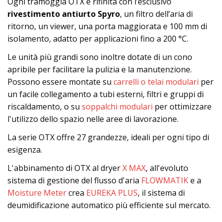
Ogni tramoggia OTX è rifinita con l’esclusivo
rivestimento antiurto Spyro
, un filtro dell’aria di
ritorno, un viewer, una porta maggiorata e 100 mm di
isolamento, adatto per applicazioni fino a 200 °C.
Le unità più grandi sono inoltre dotate di un cono
apribile per facilitare la pulizia e la manutenzione.
Possono essere montate su
carrelli o telai modulari
per
un facile collegamento a tubi esterni, filtri e gruppi di
riscaldamento, o su
soppalchi modulari
per ottimizzare
l'utilizzo dello spazio nelle aree di lavorazione.
La serie OTX offre 27 grandezze, ideali per ogni tipo di
esigenza.
L'abbinamento di OTX al dryer
X MAX
, all'evoluto
sistema di gestione del flusso d'aria
FLOWMATIK
e a
Moisture Meter
crea
EUREKA PLUS
, il sistema di
deumidificazione automatico più efficiente sul mercato.