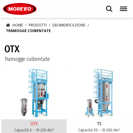
Moretto S.p.A.
Search
Menu
HOME
PRODOTTI
DEUMIDIFICAZIONE
TRAMOGGE COIBENTATE
OTX
Tramogge coibentate
OTX
TS
Capacità 6 – 19.200 dm³
Capacità 50 – 10.000 dm³