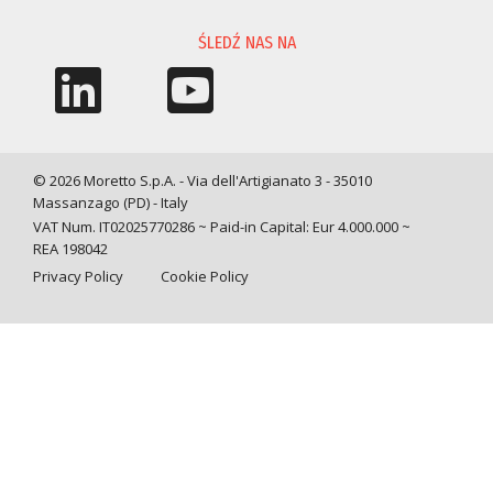
ŚLEDŹ NAS NA
© 2026 Moretto S.p.A. - Via dell'Artigianato 3 - 35010
Massanzago (PD) - Italy
VAT Num. IT02025770286 ~ Paid-in Capital: Eur 4.000.000 ~
REA 198042
Privacy Policy
Cookie Policy
Query time: 0,0069 s Parsing time: 0,0807 s
Your Privacy Choices
Notice at collection