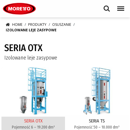
Moretto S.p.A.
Search
Menu
HOME
PRODUKTY
OSUSZANIE
IZOLOWANE LEJE ZASYPOWE
SERIA OTX
Izolowane leje zasypowe
SERIA OTX
SERIA TS
Pojemność 6 – 19.200 dm³
Pojemność 50 – 10.000 dm³