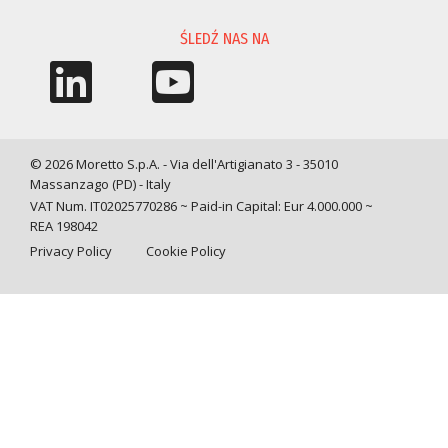
ŚLEDŹ NAS NA
© 2026 Moretto S.p.A. - Via dell'Artigianato 3 - 35010
Massanzago (PD) - Italy
VAT Num. IT02025770286 ~ Paid-in Capital: Eur 4.000.000 ~
REA 198042
Privacy Policy
Cookie Policy
Query time: 0,0171 s Parsing time: 0,0891 s
Your Privacy Choices
Notice at collection