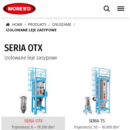
Moretto S.p.A.
Search
Menu
HOME
PRODUKTY
OSUSZANIE
IZOLOWANE LEJE ZASYPOWE
SERIA OTX
Izolowane leje zasypowe
SERIA OTX
SERIA TS
Pojemność 6 – 19.200 dm³
Pojemność 50 – 10.000 dm³