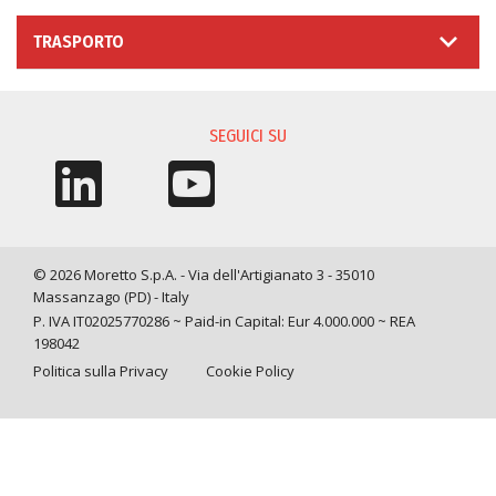
TRASPORTO
SEGUICI SU
© 2026 Moretto S.p.A. - Via dell'Artigianato 3 - 35010
Massanzago (PD) - Italy
P. IVA IT02025770286 ~ Paid-in Capital: Eur 4.000.000 ~ REA
198042
Politica sulla Privacy
Cookie Policy
Query time: 0,0019 s Parsing time: 0,0583 s