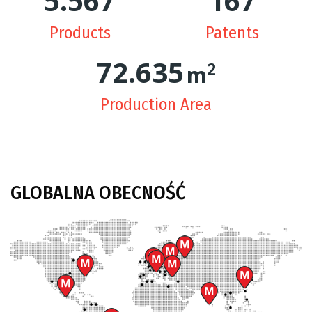
5.600
169
Products
Patents
73.537
2
m
Production Area
GLOBALNA
OBECNOŚĆ