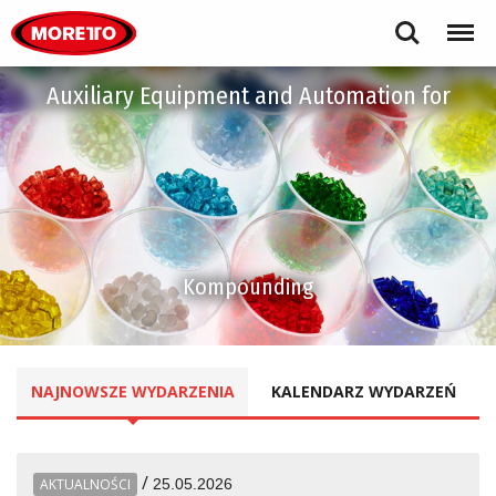
Moretto S.p.A.
Search
Menu
Auxiliary Equipment and Automation for
Kompounding
NAJNOWSZE
WYDARZENIA
KALENDARZ
WYDARZEŃ
/
AKTUALNOŚCI
25.05.2026