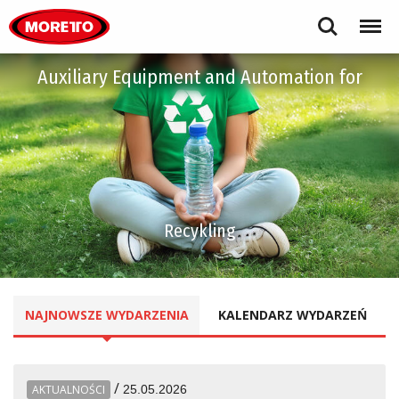
Moretto S.p.A.
Search
Menu
Auxiliary Equipment and Automation for
Recykling
NAJNOWSZE
WYDARZENIA
KALENDARZ
WYDARZEŃ
/
AKTUALNOŚCI
25.05.2026