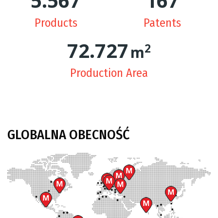
5.608
169
Products
Patents
73.806
2
m
Production Area
GLOBALNA
OBECNOŚĆ