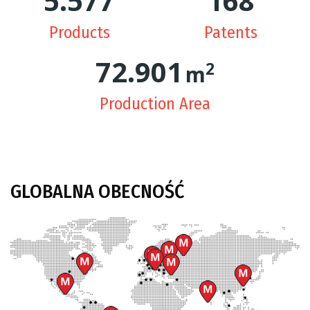
5.625
170
Products
Patents
74.244
2
m
Production Area
GLOBALNA
OBECNOŚĆ