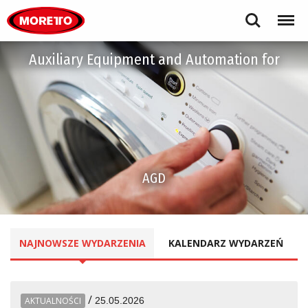
Moretto S.p.A.
Search
Menu
Auxiliary Equipment and Automation for
AGD
NAJNOWSZE
WYDARZENIA
KALENDARZ
WYDARZEŃ
/
AKTUALNOŚCI
25.05.2026